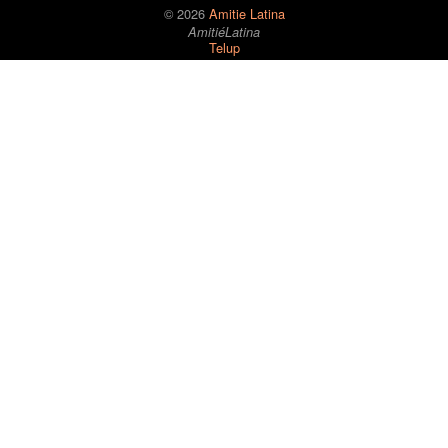
© 2026
Amitie Latina
AmitiéLatina
Telup