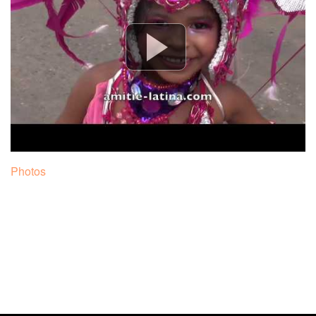
Presse – Prensa
Gran Noche Latina
AUDIO
SOIREE 31 DECEMBRE
FETE NATIONAL 2019
Photos
PHOTOS avec ARTISTES