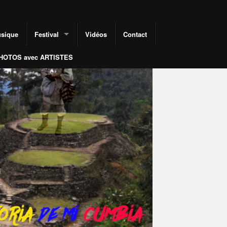
Amitie
Amitie
usique
Festival
Vidéos
Contact
Latina
Latin
HOTOS avec ARTISTES